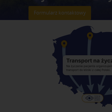
Formularz kontaktowy
Ścieżka
nawigacyjna