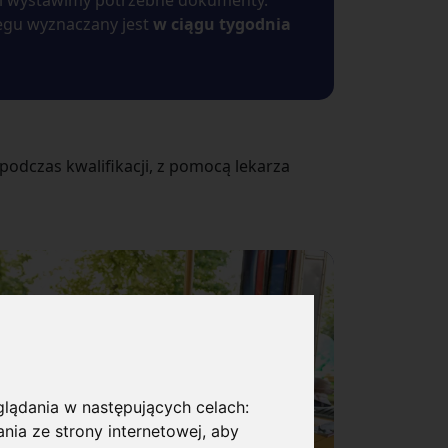
i wystawimy potrzebne dokumenty.
egu wyznaczany jest
w ciągu tygodnia
odczas kwalifikacji, z pomocą lekarza
eglądania w następujących celach:
nia ze strony internetowej
,
aby