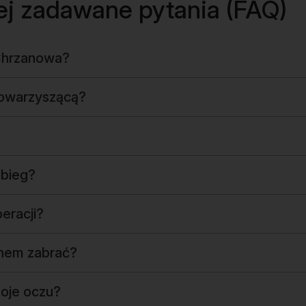
ej zadawane pytania (FAQ)
 Chrzanowa?
towarzyszącą?
abieg?
eracji?
nem zabrać?
oje oczu?