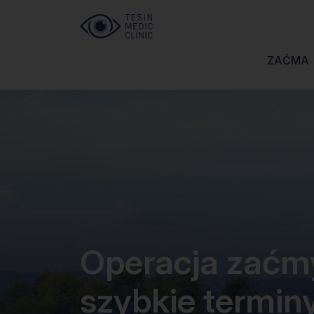
Przejdź
do
treści
ZAĆMA
Operacja zaćm
szybkie terminy