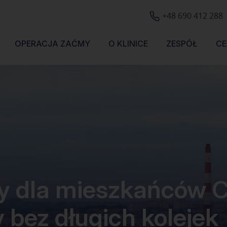
+48 690 412 288
OPERACJA ZAĆMY
O KLINICE
ZESPÓŁ
CE
y dla mieszkańców 
 bez długich kolejek