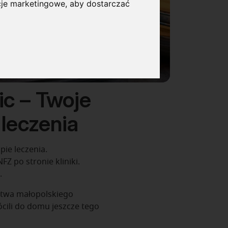
cje marketingowe
,
aby dostarczać
ic – Twoje
leczenia
ie leczenia.
Z po stronie kliniki.
.
ztwa małopolskiego
rócili do domu jeszcze tego