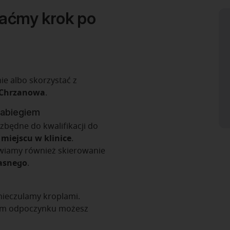
zaćmy krok po
ie albo skorzystać z
z Chrzanowa
.
zabiegiem
zbędne do kwalifikacji do
 miejscu w klinice
.
wiamy również skierowanie
łasnego
.
znieczulamy kroplami.
tkim odpoczynku możesz