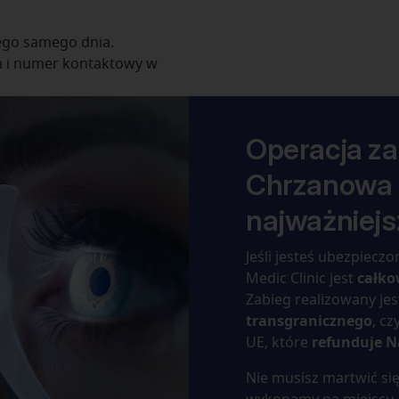
ego samego dnia.
a i numer kontaktowy w
Operacja za
Chrzanowa 
najważniejs
Jeśli jesteś ubezpiecz
Medic Clinic jest
całko
Zabieg realizowany je
transgranicznego
, c
UE, które
refunduje 
Nie musisz martwić się