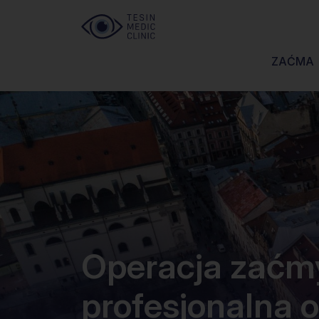
Przejdź
do
treści
ZAĆMA
Operacja zaćmy
profesjonalna o