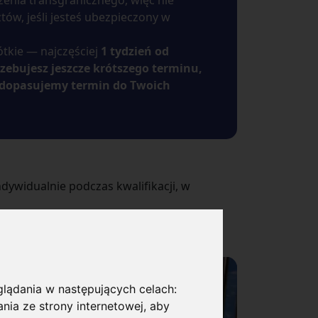
enia transgranicznego, więc nie
ów, jeśli jesteś ubezpieczony w
ótkie — najczęściej
1 tydzień od
trzebujesz jeszcze krótszego terminu,
 dopasujemy termin do Twoich
ywidualnie podczas kwalifikacji, w
eglądania w następujących celach:
nia ze strony internetowej
,
aby