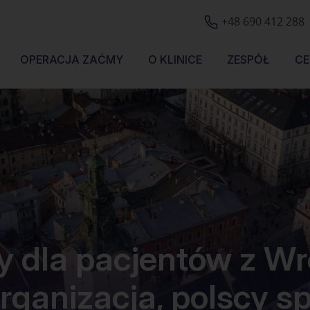
+48 690 412 288
OPERACJA ZAĆMY
O KLINICE
ZESPÓŁ
CE
 dla pacjentów z Wr
rganizacja, polscy sp