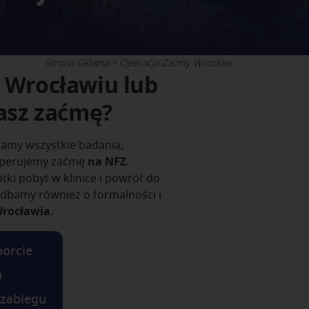
Strona Główna
Operacja Zaćmy Wrocław
 Wrocławiu lub
asz zaćmę?
my wszystkie badania,
operujemy zaćmę
na NFZ
.
tki pobyt w klinice i powrót do
dbamy również o formalności i
Wrocławia.
porcie
a
 zabiegu