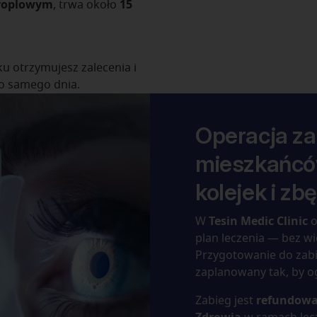
kroplowym
, trwa około
15
u otrzymujesz zalecenia i
o samego dnia.
Operacja za
mieszkańcó
kolejek i z
W
Tesin Medic Clinic
o
plan leczenia — bez w
Przygotowanie do zabie
zaplanowany tak, by og
Zabieg jest
refundowa