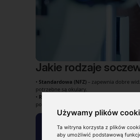
Jakie rodzaje socze
•
Standardowa (NFZ)
– zapewnia dobre widz
potrzebne są okulary.
•
Rozszerzona (z dopłatą)
– zwiększony zakr
pośrednia i/lub bliska.
Używamy plików cook
Ta witryna korzysta z plików cooki
Dojazd z Wrocławia 
aby umożliwić podstawową funkcj