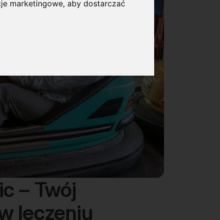
cje marketingowe
,
aby dostarczać
ic – Twój
w leczeniu