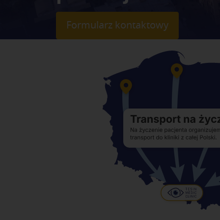
Formularz kontaktowy
Ścieżka
nawigacyjna